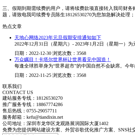
三、假期到期需续费的用户，请将续费款项直接转入我司财务账户（https:/
题，请致电我司续费专员陈生18126530270为您加急解决处理；
热点文章
天地心网络2023年元旦假期安排通知如下
2022年12月31日（星期六）- 2023年1月2日（
日期：2022-12-30 浏览次数：3568
万众瞩目！卡塔尔世界杯让世界看见中国造！
每逢全球胜举身为“世界超市”的中国自然不会缺席。今年
日期：2022-11-25 浏览次数：3568
联系我们
CONTACT US
建站服务专线：18126530270
推广服务专线：18867774286
售后热线：0755-29057711
服务邮箱：kefu@tiandixin.net
公司地址：深圳市龙华区龙观路展润国际大厦1402
免费为您提供网站建设方案、外贸谷歌优化推广方案、SNS社交